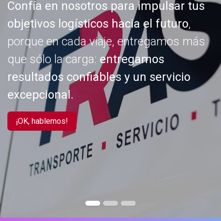
Confía en nosotros para impulsar tus
objetivos logísticos hacia el futuro
,
porque en cada viaje, entregamos más
que sólo la carga:
entregamos
resultados confiables y un servicio
excepcional.
¡OK, hablemos!